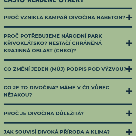
ČASTO KLADENÉ OTÁZKY
PROČ VZNIKLA KAMPAŇ DIVOČINA NABETON?
PROČ POTŘEBUJEME NÁRODNÍ PARK
KŘIVOKLÁTSKO? NESTAČÍ CHRÁNĚNÁ
KRAJINNÁ OBLAST (CHKO)?
CO ZMĚNÍ JEDEN (MŮJ) PODPIS POD VÝZVOU?
CO JE TO DIVOČINA? MÁME V ČR VŮBEC
NĚJAKOU?
PROČ JE DIVOČINA DŮLEŽITÁ?
JAK SOUVISÍ DIVOKÁ PŘÍRODA A KLIMA?