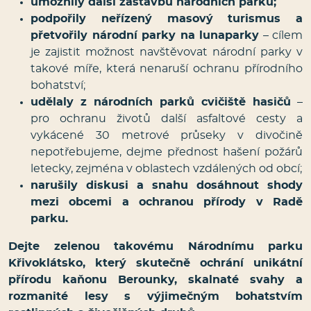
umožnily další zástavbu národních parků;
podpořily neřízený masový turismus a
přetvořily národní parky na lunaparky
– cílem
je zajistit možnost navštěvovat národní parky v
takové míře, která nenaruší ochranu přírodního
bohatství;
udělaly z národních parků cvičiště hasičů
–
pro ochranu životů další asfaltové cesty a
vykácené 30 metrové průseky v divočině
nepotřebujeme, dejme přednost hašení požárů
letecky, zejména v oblastech vzdálených od obcí;
narušily diskusi a snahu dosáhnout shody
mezi obcemi a ochranou přírody v Radě
parku.
Dejte zelenou takovému Národnímu parku
Křivoklátsko, který skutečně ochrání unikátní
přírodu kaňonu Berounky, skalnaté svahy a
rozmanité lesy s výjimečným bohatstvím