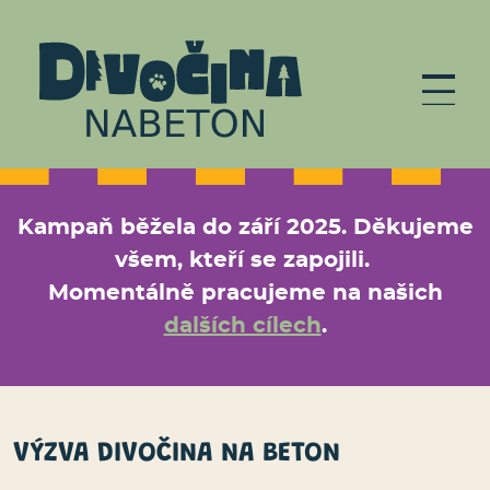
Přejít k hlavnímu obsahu
Kampaň běžela do září 2025. Děkujeme
všem, kteří se zapojili.
Momentálně pracujeme na našich
dalších cílech
.
VÝZVA DIVOČINA NA BETON