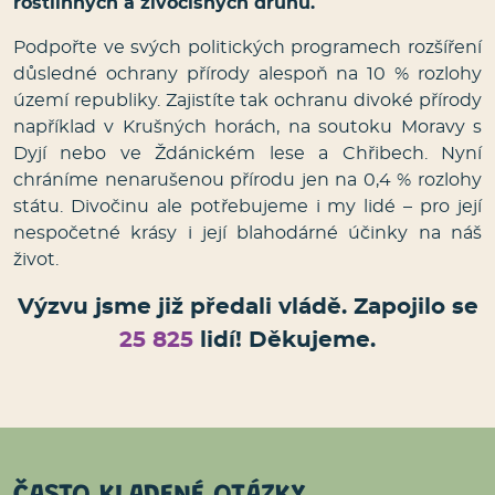
rostlinných a živočišných druhů.
Podpořte ve svých politických programech rozšíření
důsledné ochrany přírody alespoň na 10 % rozlohy
území republiky. Zajistíte tak ochranu divoké přírody
například v Krušných horách, na soutoku Moravy s
Dyjí nebo ve Ždánickém lese a Chřibech. Nyní
chráníme nenarušenou přírodu jen na 0,4 % rozlohy
státu. Divočinu ale potřebujeme i my lidé – pro její
nespočetné krásy i její blahodárné účinky na náš
život.
Výzvu jsme již předali vládě. Zapojilo se
25 825
lidí! Děkujeme.